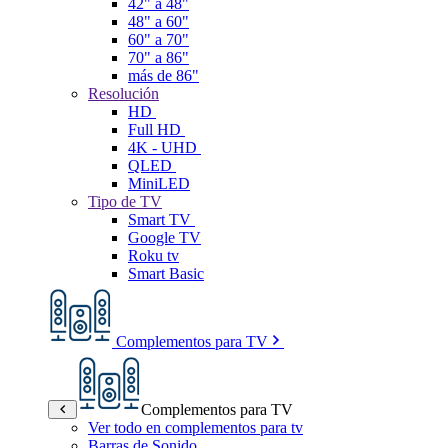
42" a 48"
48" a 60"
60" a 70"
70" a 86"
más de 86"
Resolución
HD
Full HD
4K - UHD
QLED
MiniLED
Tipo de TV
Smart TV
Google TV
Roku tv
Smart Basic
Complementos para TV
Complementos para TV
Ver todo en complementos para tv
Barras de Sonido