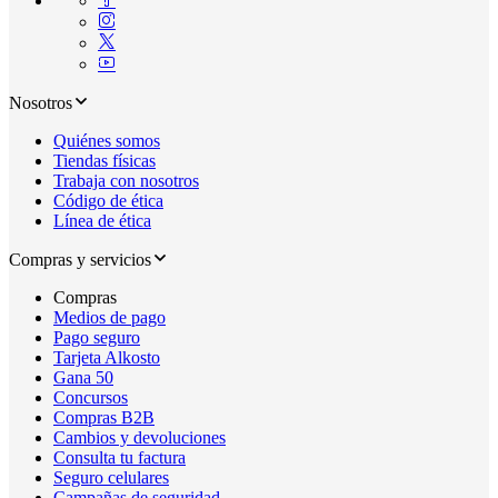
Nosotros
Quiénes somos
Tiendas físicas
Trabaja con nosotros
Código de ética
Línea de ética
Compras y servicios
Compras
Medios de pago
Pago seguro
Tarjeta Alkosto
Gana 50
Concursos
Compras B2B
Cambios y devoluciones
Consulta tu factura
Seguro celulares
Campañas de seguridad