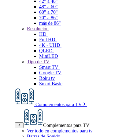
42" a 48"
48" a 60"
60" a 70"
70" a 86"
más de 86"
Resolución
HD
Full HD
4K - UHD
QLED
MiniLED
Tipo de TV
Smart TV
Google TV
Roku tv
Smart Basic
Complementos para TV
Complementos para TV
Ver todo en complementos para tv
Barras de Sonido