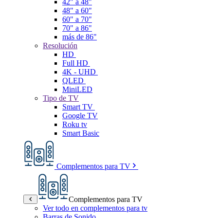
42" a 48"
48" a 60"
60" a 70"
70" a 86"
más de 86"
Resolución
HD
Full HD
4K - UHD
QLED
MiniLED
Tipo de TV
Smart TV
Google TV
Roku tv
Smart Basic
Complementos para TV
Complementos para TV
Ver todo en complementos para tv
Barras de Sonido