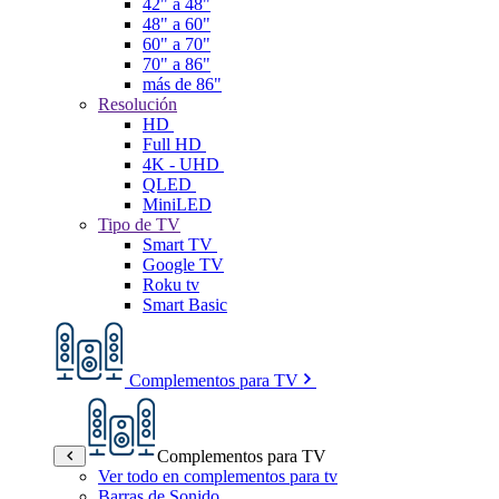
42" a 48"
48" a 60"
60" a 70"
70" a 86"
más de 86"
Resolución
HD
Full HD
4K - UHD
QLED
MiniLED
Tipo de TV
Smart TV
Google TV
Roku tv
Smart Basic
Complementos para TV
Complementos para TV
Ver todo en complementos para tv
Barras de Sonido