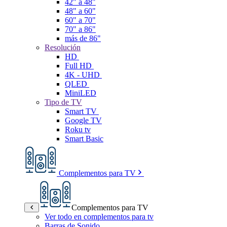
42" a 48"
48" a 60"
60" a 70"
70" a 86"
más de 86"
Resolución
HD
Full HD
4K - UHD
QLED
MiniLED
Tipo de TV
Smart TV
Google TV
Roku tv
Smart Basic
Complementos para TV
Complementos para TV
Ver todo en complementos para tv
Barras de Sonido