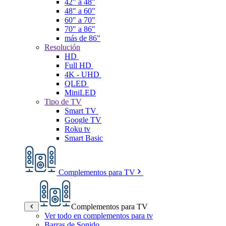
42" a 48"
48" a 60"
60" a 70"
70" a 86"
más de 86"
Resolución
HD
Full HD
4K - UHD
QLED
MiniLED
Tipo de TV
Smart TV
Google TV
Roku tv
Smart Basic
Complementos para TV
Complementos para TV
Ver todo en complementos para tv
Barras de Sonido