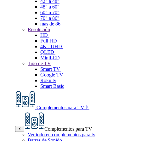
42" a 48"
48" a 60"
60" a 70"
70" a 86"
más de 86"
Resolución
HD
Full HD
4K - UHD
QLED
MiniLED
Tipo de TV
Smart TV
Google TV
Roku tv
Smart Basic
Complementos para TV
Complementos para TV
Ver todo en complementos para tv
Barras de Sonido