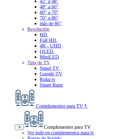
42" a 48"
48" a 60"
60" a 70"
70" a 86"
más de 86"
Resolución
HD
Full HD
4K - UHD
QLED
MiniLED
Tipo de TV
Smart TV
Google TV
Roku tv
Smart Basic
Complementos para TV
Complementos para TV
Ver todo en complementos para tv
Barras de Sonido