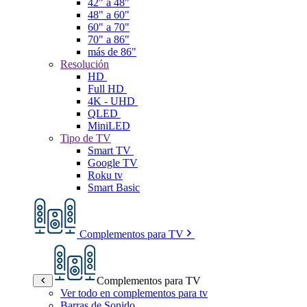
42" a 48"
48" a 60"
60" a 70"
70" a 86"
más de 86"
Resolución
HD
Full HD
4K - UHD
QLED
MiniLED
Tipo de TV
Smart TV
Google TV
Roku tv
Smart Basic
Complementos para TV
Complementos para TV
Ver todo en complementos para tv
Barras de Sonido