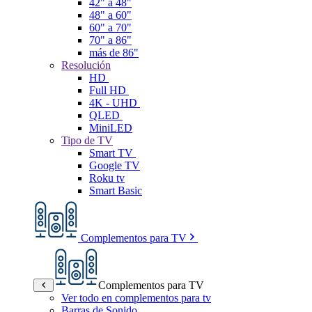
42" a 48"
48" a 60"
60" a 70"
70" a 86"
más de 86"
Resolución
HD
Full HD
4K - UHD
QLED
MiniLED
Tipo de TV
Smart TV
Google TV
Roku tv
Smart Basic
Complementos para TV
Complementos para TV
Ver todo en complementos para tv
Barras de Sonido