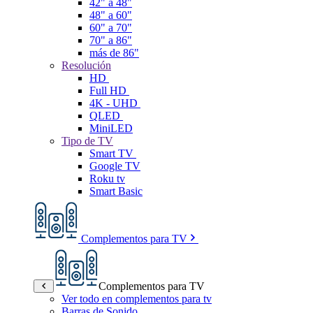
42" a 48"
48" a 60"
60" a 70"
70" a 86"
más de 86"
Resolución
HD
Full HD
4K - UHD
QLED
MiniLED
Tipo de TV
Smart TV
Google TV
Roku tv
Smart Basic
Complementos para TV
Complementos para TV
Ver todo en complementos para tv
Barras de Sonido