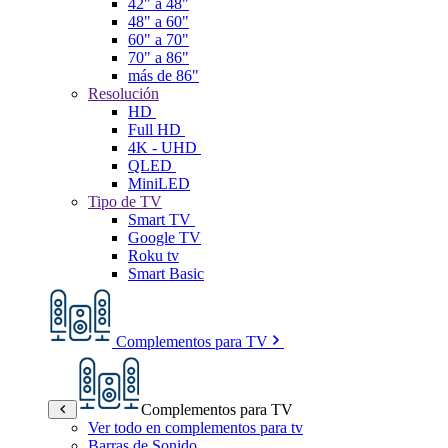
42" a 48"
48" a 60"
60" a 70"
70" a 86"
más de 86"
Resolución
HD
Full HD
4K - UHD
QLED
MiniLED
Tipo de TV
Smart TV
Google TV
Roku tv
Smart Basic
Complementos para TV
Complementos para TV
Ver todo en complementos para tv
Barras de Sonido