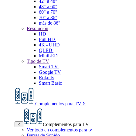
42" a 48"
48" a 60"
60" a 70"
70" a 86"
más de 86"
Resolución
HD
Full HD
4K - UHD
QLED
MiniLED
Tipo de TV
Smart TV
Google TV
Roku tv
Smart Basic
Complementos para TV
Complementos para TV
Ver todo en complementos para tv
Barras de Sonido