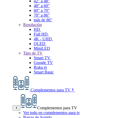
42" a 48"
48" a 60"
60" a 70"
70" a 86"
más de 86"
Resolución
HD
Full HD
4K - UHD
QLED
MiniLED
Tipo de TV
Smart TV
Google TV
Roku tv
Smart Basic
Complementos para TV
Complementos para TV
Ver todo en complementos para tv
Barras de Sonido