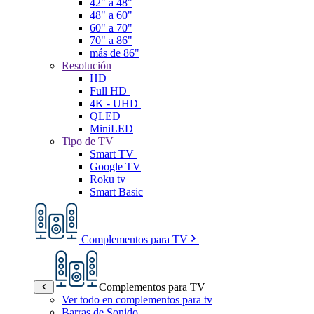
42" a 48"
48" a 60"
60" a 70"
70" a 86"
más de 86"
Resolución
HD
Full HD
4K - UHD
QLED
MiniLED
Tipo de TV
Smart TV
Google TV
Roku tv
Smart Basic
Complementos para TV
Complementos para TV
Ver todo en complementos para tv
Barras de Sonido