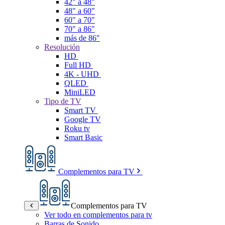
42" a 48"
48" a 60"
60" a 70"
70" a 86"
más de 86"
Resolución
HD
Full HD
4K - UHD
QLED
MiniLED
Tipo de TV
Smart TV
Google TV
Roku tv
Smart Basic
Complementos para TV
Complementos para TV
Ver todo en complementos para tv
Barras de Sonido