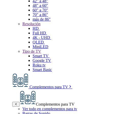
42" a 48"
48" a 60"
60" a 70"
70" a 86"
más de 86"
Resolución
HD
Full HD
4K - UHD
QLED
MiniLED
Tipo de TV
Smart TV
Google TV
Roku tv
Smart Basic
Complementos para TV
Complementos para TV
Ver todo en complementos para tv
Barras de Sonido