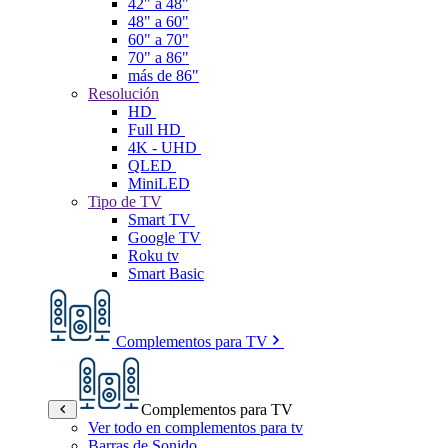
42" a 48"
48" a 60"
60" a 70"
70" a 86"
más de 86"
Resolución
HD
Full HD
4K - UHD
QLED
MiniLED
Tipo de TV
Smart TV
Google TV
Roku tv
Smart Basic
Complementos para TV
Complementos para TV
Ver todo en complementos para tv
Barras de Sonido