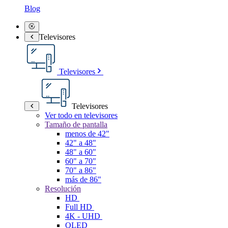
Blog
Televisores
Televisores
Televisores
Ver todo en televisores
Tamaño de pantalla
menos de 42"
42" a 48"
48" a 60"
60" a 70"
70" a 86"
más de 86"
Resolución
HD
Full HD
4K - UHD
QLED