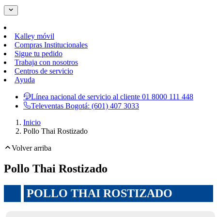
Kalley móvil
Compras Institucionales
Sigue tu pedido
Trabaja con nosotros
Centros de servicio
Ayuda
Línea nacional de servicio al cliente
01 8000 111 448
Televentas Bogotá:
(601) 407 3033
Inicio
Pollo Thai Rostizado
Volver arriba
Pollo Thai Rostizado
POLLO THAI ROSTIZADO