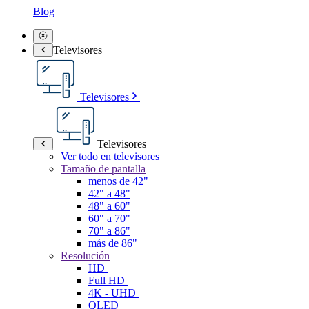
Blog
Televisores
Televisores
Televisores
Ver todo en televisores
Tamaño de pantalla
menos de 42"
42" a 48"
48" a 60"
60" a 70"
70" a 86"
más de 86"
Resolución
HD
Full HD
4K - UHD
QLED