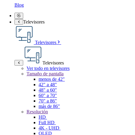
Blog
Televisores
Televisores
Televisores
Ver todo en televisores
Tamaño de pantalla
menos de 42"
42" a 48"
48" a 60"
60" a 70"
70" a 86"
más de 86"
Resolución
HD
Full HD
4K - UHD
QLED