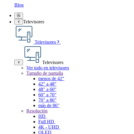
Blog
Televisores
Televisores
Televisores
Ver todo en televisores
Tamaño de pantalla
menos de 42"
42" a 48"
48" a 60"
60" a 70"
70" a 86"
más de 86"
Resolución
HD
Full HD
4K - UHD
QLED