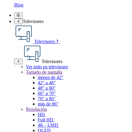
Blog
Televisores
Televisores
Televisores
Ver todo en televisores
Tamaño de pantalla
menos de 42"
42" a 48"
48" a 60"
60" a 70"
70" a 86"
más de 86"
Resolución
HD
Full HD
4K - UHD
QLED