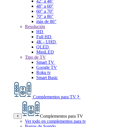
42" a 48"
48" a 60"
60" a 70"
70" a 86"
más de 86"
Resolución
HD
Full HD
4K - UHD
QLED
MiniLED
Tipo de TV
Smart TV
Google TV
Roku tv
Smart Basic
Complementos para TV
Complementos para TV
Ver todo en complementos para tv
Barras de Sonido