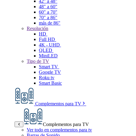
42" a 48"
48" a 60"
60" a 70"
70" a 86"
más de 86"
Resolución
HD
Full HD
4K - UHD
QLED
MiniLED
Tipo de TV
Smart TV
Google TV
Roku tv
Smart Basic
Complementos para TV
Complementos para TV
Ver todo en complementos para tv
Barras de Sonido