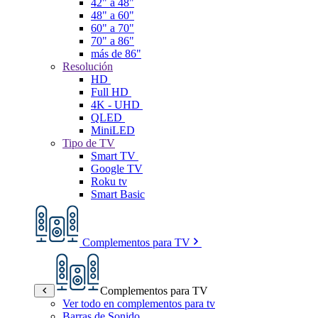
42" a 48"
48" a 60"
60" a 70"
70" a 86"
más de 86"
Resolución
HD
Full HD
4K - UHD
QLED
MiniLED
Tipo de TV
Smart TV
Google TV
Roku tv
Smart Basic
Complementos para TV
Complementos para TV
Ver todo en complementos para tv
Barras de Sonido