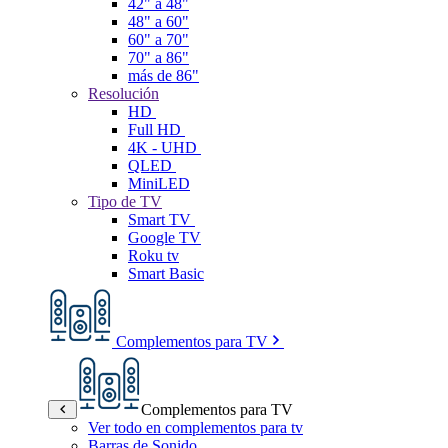
42" a 48"
48" a 60"
60" a 70"
70" a 86"
más de 86"
Resolución
HD
Full HD
4K - UHD
QLED
MiniLED
Tipo de TV
Smart TV
Google TV
Roku tv
Smart Basic
Complementos para TV
Complementos para TV
Ver todo en complementos para tv
Barras de Sonido