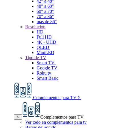
42" a 48"
48" a 60"
60" a 70"
70" a 86"
más de 86"
Resolución
HD
Full HD
4K - UHD
QLED
MiniLED
Tipo de TV
Smart TV
Google TV
Roku tv
Smart Basic
Complementos para TV
Complementos para TV
Ver todo en complementos para tv
Barras de Sonido