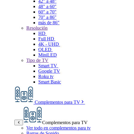
42" a 48"
48" a 60"
60" a 70"
70" a 86"
más de 86"
Resolución
HD
Full HD
4K - UHD
QLED
MiniLED
Tipo de TV
Smart TV
Google TV
Roku tv
Smart Basic
Complementos para TV
Complementos para TV
Ver todo en complementos para tv
Barras de Sonido