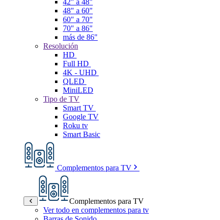
42" a 48"
48" a 60"
60" a 70"
70" a 86"
más de 86"
Resolución
HD
Full HD
4K - UHD
QLED
MiniLED
Tipo de TV
Smart TV
Google TV
Roku tv
Smart Basic
Complementos para TV
Complementos para TV
Ver todo en complementos para tv
Barras de Sonido