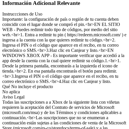
Información Adicional Relevante
Instruccciones de Uso
Importante: la configuración de país o región de tu cuenta deben
coincidir con el lugar donde se compró el pin.<br>EN EL SITIO
WEB - Puedes redimir todo tipo de códigos, por medio del sitio
web.<br>1. Entra a redimir tu pin ( https://redeem.microsoft.com/ ) e
ingresa a la cuenta con la que quieres redimir tu código.<br>2.
Ingresa el PIN o el código que aparece en el recibo, en tu correo
electrónico o SMS.<br>3.Haz clic en Canjear y listo.<br>EN
WINDOWS XBOX APP - Es importante verificar que accedió a la
app desde la cuenta con la cual quiere redimir su código.1.<br>1.
Desde la primera pantalla, encontrarás a la izquierda el icono de
tienda.<br>2. En esa pantalla encontrarás el botón para redimir.
<br>3.Ingresa el PIN o el código que aparece en el recibo, en tu
correo electrónico o SMS.<br>4.Haz clic en Canjear y listo.
Qué No incluye el producto
No aplica
Aviso Legal
Todas las suscripciones a a Xbox de la siguiente lista con viñetas
requieren la aceptación del Contrato de servicios de Microsoft
(microsoft.com/msa) y de los Términos y condiciones aplicables a
continuación.<br>Las suscripciones que no se enumeran a
continuación están sujetas a las condiciones de venta de la Microsoft
Store (microsoft.com/es-co/storedocs/terms-of-sale) y a las