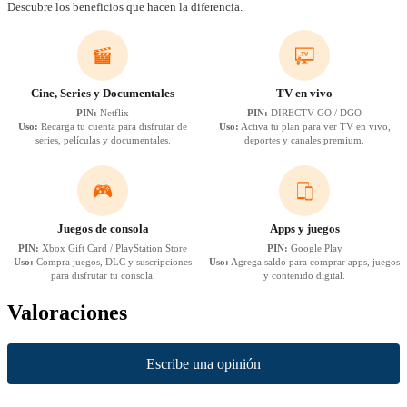
Descubre los beneficios que hacen la diferencia.
Cine, Series y Documentales
TV en vivo
PIN:
Netflix
PIN:
DIRECTV GO / DGO
Uso:
Recarga tu cuenta para disfrutar de
Uso:
Activa tu plan para ver TV en vivo,
series, películas y documentales.
deportes y canales premium.
Juegos de consola
Apps y juegos
PIN:
Xbox Gift Card / PlayStation Store
PIN:
Google Play
Uso:
Compra juegos, DLC y suscripciones
Uso:
Agrega saldo para comprar apps, juegos
para disfrutar tu consola.
y contenido digital.
Valoraciones
New content loaded
Escribe una opinión