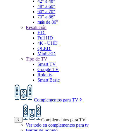
42" a 48"
48" a 60"
60" a 70"
70" a 86"
más de 86"
Resolución
HD
Full HD
4K - UHD
QLED
MiniLED
Tipo de TV
Smart TV
Google TV
Roku tv
Smart Basic
Complementos para TV
Complementos para TV
Ver todo en complementos para tv
Barras de Sonido