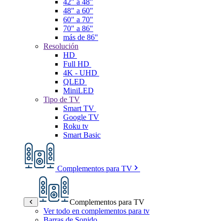
42" a 48"
48" a 60"
60" a 70"
70" a 86"
más de 86"
Resolución
HD
Full HD
4K - UHD
QLED
MiniLED
Tipo de TV
Smart TV
Google TV
Roku tv
Smart Basic
Complementos para TV
Complementos para TV
Ver todo en complementos para tv
Barras de Sonido