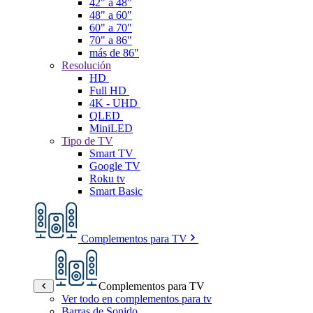
42" a 48"
48" a 60"
60" a 70"
70" a 86"
más de 86"
Resolución
HD
Full HD
4K - UHD
QLED
MiniLED
Tipo de TV
Smart TV
Google TV
Roku tv
Smart Basic
Complementos para TV
Complementos para TV
Ver todo en complementos para tv
Barras de Sonido