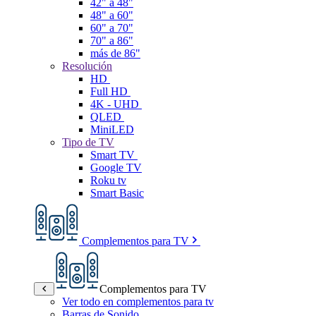
42" a 48"
48" a 60"
60" a 70"
70" a 86"
más de 86"
Resolución
HD
Full HD
4K - UHD
QLED
MiniLED
Tipo de TV
Smart TV
Google TV
Roku tv
Smart Basic
Complementos para TV
Complementos para TV
Ver todo en complementos para tv
Barras de Sonido