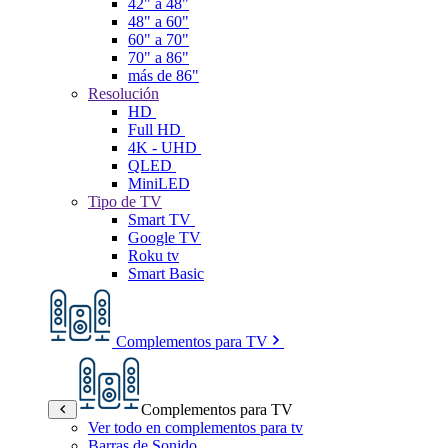
42" a 48"
48" a 60"
60" a 70"
70" a 86"
más de 86"
Resolución
HD
Full HD
4K - UHD
QLED
MiniLED
Tipo de TV
Smart TV
Google TV
Roku tv
Smart Basic
Complementos para TV
Complementos para TV
Ver todo en complementos para tv
Barras de Sonido